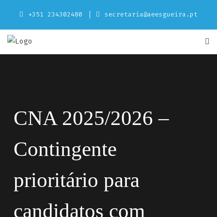
Skip
+351 234302480
secretaria@aeesgueira.pt
to
content
CNA 2025/2026 –
Contingente
prioritário para
candidatos com