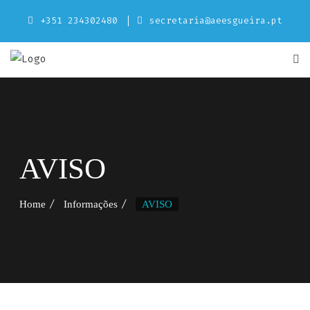
Skip
+351 234302480
secretaria@aeesgueira.pt
to
content
AVISO
Home
Informações
AVISO