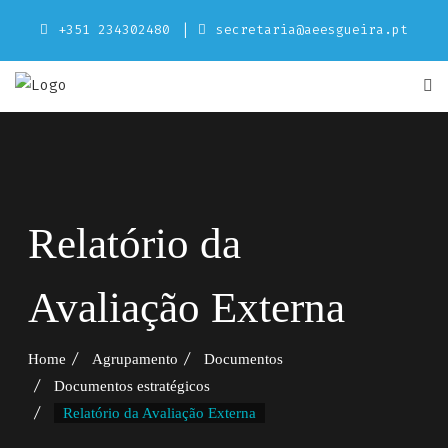
Skip
+351 234302480
secretaria@aeesgueira.pt
to
content
Relatório da
Avaliação Externa
Home
Agrupamento
Documentos
Documentos estratégicos
Relatório da Avaliação Externa