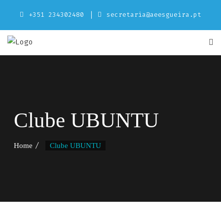
Skip
+351 234302480
secretaria@aeesgueira.pt
to
content
Clube UBUNTU
Home
Clube UBUNTU