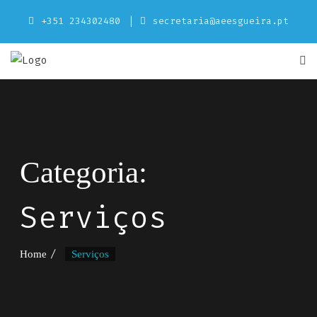
Skip
+351 234302480
secretaria@aeesgueira.pt
to
content
Categoria:
Serviços
Home
Serviços