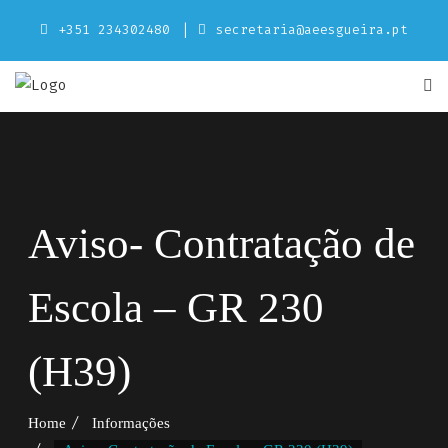
Skip
+351 234302480
secretaria@aeesgueira.pt
to
content
Aviso- Contratação de
Escola – GR 230
(H39)
Home
Informações