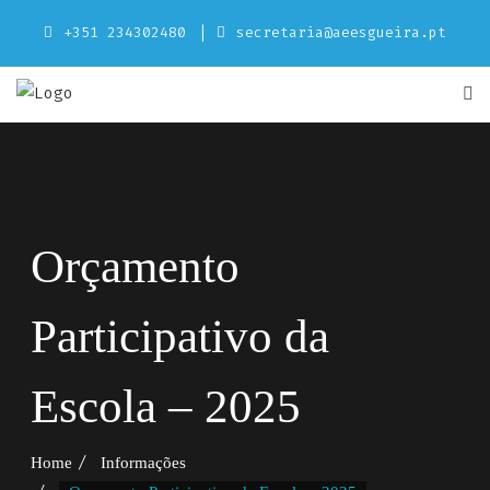
Skip
+351 234302480
secretaria@aeesgueira.pt
to
content
Orçamento
Participativo da
Escola – 2025
Home
Informações