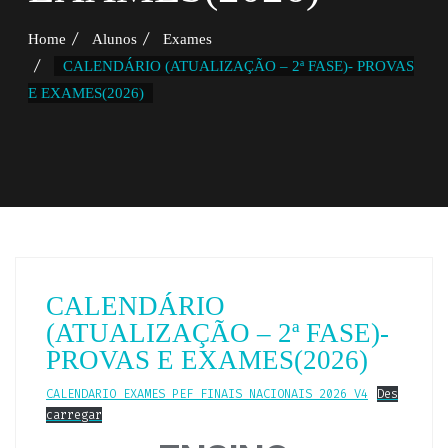
Home
Alunos
Exames
CALENDÁRIO (ATUALIZAÇÃO – 2ª FASE)- PROVAS
E EXAMES(2026)
CALENDÁRIO
(ATUALIZAÇÃO – 2ª FASE)-
PROVAS E EXAMES(2026)
CALENDARIO_EXAMES_PEF_FINAIS_NACIONAIS_2026_V4
Des
carregar