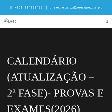
Skip
+351 234302480
secretaria@aeesgueira.pt
to
content
CALENDÁRIO
(ATUALIZAÇÃO –
2ª FASE)- PROVAS E
EXAMES(2026)