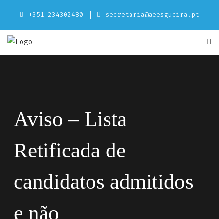
Skip
+351 234302480
secretaria@aeesgueira.pt
to
content
Aviso – Lista
Retificada de
candidatos admitidos
e não