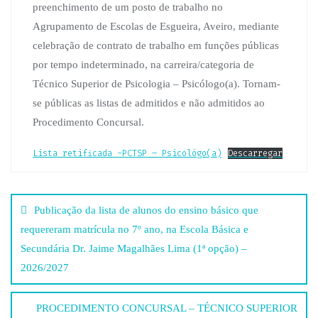
preenchimento de um posto de trabalho no
Agrupamento de Escolas de Esgueira, Aveiro, mediante
celebração de contrato de trabalho em funções públicas
por tempo indeterminado, na carreira/categoria de
Técnico Superior de Psicologia – Psicólogo(a). Tornam-
se públicas as listas de admitidos e não admitidos ao
Procedimento Concursal.
Lista retificada -PCTSP – Psicológo(a)
Descarregar
Navegação
Publicação da lista de alunos do ensino básico que
de
requereram matrícula no 7º ano, na Escola Básica e
Secundária Dr. Jaime Magalhães Lima (1ª opção) –
artigos
2026/2027
PROCEDIMENTO CONCURSAL – TÉCNICO SUPERIOR