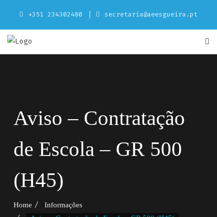
Skip
+351 234302480
secretaria@aeesgueira.pt
to
content
Aviso – Contratação
de Escola – GR 500
(H45)
Home
Informações