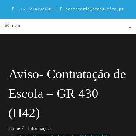
Skip
+351 234302480
secretaria@aeesgueira.pt
to
content
Aviso- Contratação de
Escola – GR 430
(H42)
Home
Informações