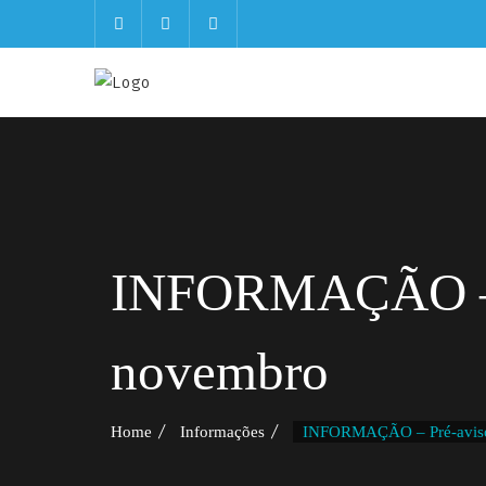
Skip
to
content
INFORMAÇÃO – Pr
novembro
Home
Informações
INFORMAÇÃO – Pré-aviso 