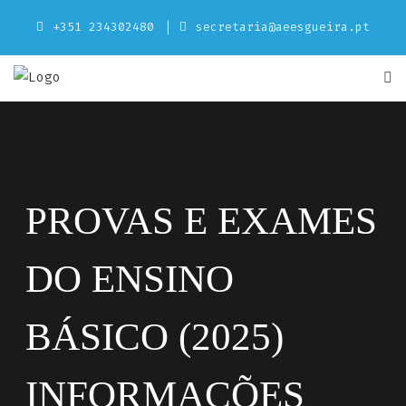
Skip
+351 234302480
secretaria@aeesgueira.pt
to
content
PROVAS E EXAMES
DO ENSINO
BÁSICO (2025)
INFORMAÇÕES