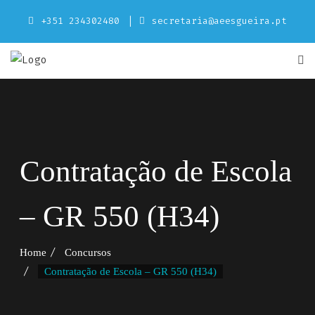
Skip
+351 234302480
secretaria@aeesgueira.pt
to
content
Contratação de Escola
– GR 550 (H34)
Home
Concursos
Contratação de Escola – GR 550 (H34)