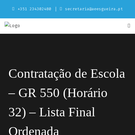
Skip
+351 234302480
secretaria@aeesgueira.pt
to
content
Contratação de Escola
– GR 550 (Horário
32) – Lista Final
Ordenada