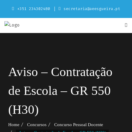
Skip
+351 234302480
secretaria@aeesgueira.pt
to
content
Aviso – Contratação
de Escola – GR 550
(H30)
Home
Concursos
Concurso Pessoal Docente